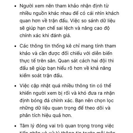
Người xem nên tham khảo nhận định từ
nhiều nguồn khác nhau để có cái nhìn khách
quan hơn về trận đấu. Việc so sánh dữ liệu
sẽ giúp hạn chế sai lệch và nâng cao độ
chính xác khi đánh giá.
Các thông tin thống kê chỉ mang tính tham
khảo và cần được đối chiếu với diễn biến
thực tế trên sân. Quan sát cách hai đội thi
đấu sẽ giúp bạn hiểu rõ hơn về khả năng
kiểm soát trận đấu.
Việc cập nhật quá nhiều thông tin có thể
khiến người xem bị rối và khó đưa ra nhận
định bóng đá chính xác. Bạn nên chọn lọc
những dữ liệu quan trọng để theo dõi và
phân tích hiệu quả hơn.
Tâm lý đóng vai trò quan trọng trong việc