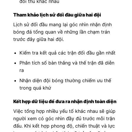
đối thủ khác nhau
Tham khảo lịch sử đối đầu giữa hai đội
Lịch sử đối đầu mang lại góc nhìn nhận định
bóng đá tổng quan về những lần chạm trán
trước đây giữa hai đội.
Kiểm tra kết quả các trận đối đầu gần nhất
Phân tích số bàn thắng và thế trận đã diễn
ra
Nhận diện đội bóng thường chiếm ưu thế
trong quá khứ
Kết hợp dữ liệu để đưa ra nhận định toàn diện
Việc tổng hợp nhiều yếu tố khác nhau sẽ giúp
người xem có góc nhìn đầy đủ trước mỗi trận
đấu. Khi kết hợp phong độ, chiến thuật và lực