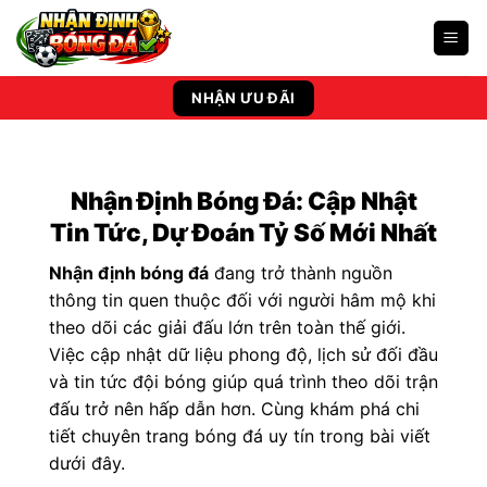
Chuyển
đến
nội
dung
NHẬN ƯU ĐÃI
Nhận Định Bóng Đá: Cập Nhật
Tin Tức, Dự Đoán Tỷ Số Mới Nhất
Nhận định bóng đá
đang trở thành nguồn
thông tin quen thuộc đối với người hâm mộ khi
theo dõi các giải đấu lớn trên toàn thế giới.
Việc cập nhật dữ liệu phong độ, lịch sử đối đầu
và tin tức đội bóng giúp quá trình theo dõi trận
đấu trở nên hấp dẫn hơn. Cùng khám phá chi
tiết chuyên trang bóng đá uy tín trong bài viết
dưới đây.