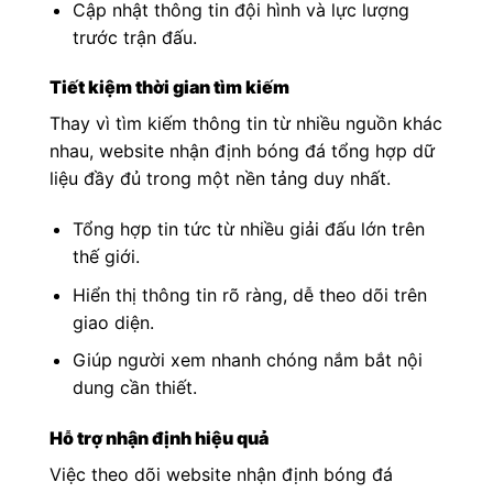
Cập nhật thông tin đội hình và lực lượng
trước trận đấu.
Tiết kiệm thời gian tìm kiếm
Thay vì tìm kiếm thông tin từ nhiều nguồn khác
nhau, website nhận định bóng đá tổng hợp dữ
liệu đầy đủ trong một nền tảng duy nhất.
Tổng hợp tin tức từ nhiều giải đấu lớn trên
thế giới.
Hiển thị thông tin rõ ràng, dễ theo dõi trên
giao diện.
Giúp người xem nhanh chóng nắm bắt nội
dung cần thiết.
Hỗ trợ nhận định hiệu quả
Việc theo dõi website nhận định bóng đá