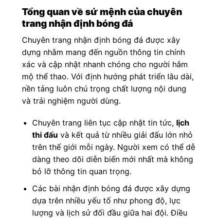
Tổng quan về sứ mệnh của chuyên
trang nhận định bóng đá
Chuyên trang nhận định bóng đá được xây
dựng nhằm mang đến nguồn thông tin chính
xác và cập nhật nhanh chóng cho người hâm
mộ thể thao. Với định hướng phát triển lâu dài,
nền tảng luôn chú trọng chất lượng nội dung
và trải nghiệm người dùng.
Chuyên trang liên tục cập nhật tin tức,
lịch
thi đấu
và kết quả từ nhiều giải đấu lớn nhỏ
trên thế giới mỗi ngày. Người xem có thể dễ
dàng theo dõi diễn biến mới nhất mà không
bỏ lỡ thông tin quan trọng.
Các bài nhận định bóng đá được xây dựng
dựa trên nhiều yếu tố như phong độ, lực
lượng và lịch sử đối đầu giữa hai đội. Điều