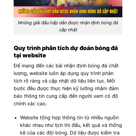
Những giải đấu hấp dẫn được nhận định bóng đá
cập nhật
Quy trình phân tích dự đoán bóng đá
tại website
Để mang đến các bài nhận định bóng đá chất
lượng, website luôn áp dụng quy trình phân
tích rõ ràng và cập nhật dữ liệu liên tục. Mỗi
bước đều được thực hiện kỹ lưỡng nhằm đảm
bảo thông tin cung cấp đến người xem có độ
chính xác cao.
Website tổng hợp thông tin từ nhiều nguồn
khác nhau như lịch thi đấu, kết quả và thống
kê của các đội bóng. Dữ liệu được kiểm tra