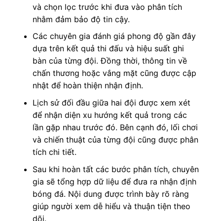
và chọn lọc trước khi đưa vào phân tích
nhằm đảm bảo độ tin cậy.
Các chuyên gia đánh giá phong độ gần đây
dựa trên kết quả thi đấu và hiệu suất ghi
bàn của từng đội. Đồng thời, thông tin về
chấn thương hoặc vắng mặt cũng được cập
nhật để hoàn thiện nhận định.
Lịch sử đối đầu giữa hai đội được xem xét
để nhận diện xu hướng kết quả trong các
lần gặp nhau trước đó. Bên cạnh đó, lối chơi
và chiến thuật của từng đội cũng được phân
tích chi tiết.
Sau khi hoàn tất các bước phân tích, chuyên
gia sẽ tổng hợp dữ liệu để đưa ra nhận định
bóng đá. Nội dung được trình bày rõ ràng
giúp người xem dễ hiểu và thuận tiện theo
dõi.