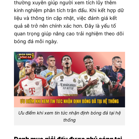
thường xuyên giúp người xem tích lũy thêm
kinh nghiệm phân tích trận đấu. Khi kết hợp dữ
liệu và thông tin cập nhật, việc đánh giá kết
quả sẽ trở nên chính xác hơn. Đây là yếu tố
quan trọng giúp nâng cao trải nghiệm theo dõi
bóng đá mỗi ngày.
Ưu điểm khi xem tin tức nhận định bóng đá tại hệ
thống
Danh mục giải đấu được phủ sóng tại