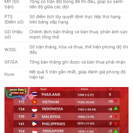
MP (Số
Tổng số trận đội bóng đã thi đấu, giúp so sánh
trận)
tiến độ giữa các đội
PTS
Số điểm tích lũy quyết định trực tiếp thứ hạng
(Điểm số)
trên bảng xếp hạng
GD (Hiệu
Chênh lệch bàn thắng và bàn thua, phản ánh sức
số)
mạnh tổng thể
Số trận thắng, hòa và thua, thể hiện phong độ thi
W/D/L
đấu
GF/GA
Tổng bàn thắng ghi được và bàn thua phải nhận
Kết quả 5 trận gần nhất, giúp đánh giá phong độ
Form
hiện tại