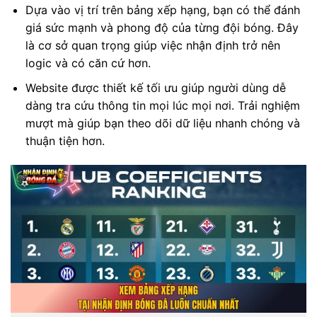
Dựa vào vị trí trên bảng xếp hạng, bạn có thể đánh
giá sức mạnh và phong độ của từng đội bóng. Đây
là cơ sở quan trọng giúp việc nhận định trở nên
logic và có căn cứ hơn.
Website được thiết kế tối ưu giúp người dùng dễ
dàng tra cứu thông tin mọi lúc mọi nơi. Trải nghiệm
mượt mà giúp bạn theo dõi dữ liệu nhanh chóng và
thuận tiện hơn.