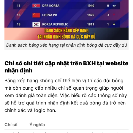
Danh sách bảng xếp hạng tại nhận định bóng đá cực đầy đủ
Chỉ số chi tiết cập nhật trên BXH tại website
nhận định
Bảng xếp hạng không chỉ thể hiện vị trí các đội bóng
mà còn cung cấp nhiều chỉ số quan trọng giúp người
xem đánh giá toàn diện. Việc hiểu rõ các thông số này
sẽ hỗ trợ quá trình nhận định kết quả bóng đá trở nên
chính xác và logic hơn.
Chỉ số
Ý nghĩa