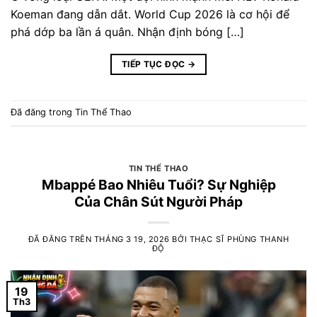
Koeman đang dẫn dắt. World Cup 2026 là cơ hội để
phá dớp ba lần á quân. Nhận định bóng […]
TIẾP TỤC ĐỌC
→
Đã đăng trong
Tin Thể Thao
TIN THỂ THAO
Mbappé Bao Nhiêu Tuổi? Sự Nghiệp
Của Chân Sút Người Pháp
ĐÃ ĐĂNG TRÊN
THÁNG 3 19, 2026
BỞI
THẠC SĨ PHÙNG THANH
ĐỘ
19
Th3