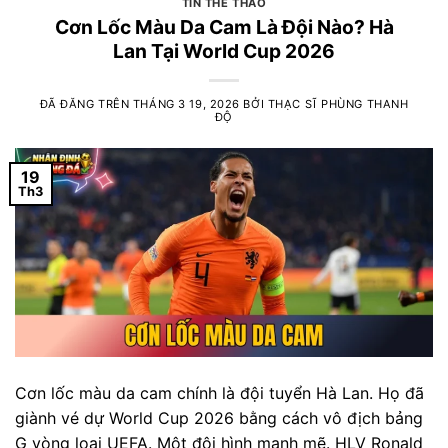
TIN THỂ THAO
Cơn Lốc Màu Da Cam Là Đội Nào? Hà
Lan Tại World Cup 2026
ĐÃ ĐĂNG TRÊN
THÁNG 3 19, 2026
BỞI
THẠC SĨ PHÙNG THANH
ĐỘ
19
Th3
Cơn lốc màu da cam chính là đội tuyển Hà Lan. Họ đã
giành vé dự World Cup 2026 bằng cách vô địch bảng
G vòng loại UEFA. Một đội hình mạnh mẽ. HLV Ronald