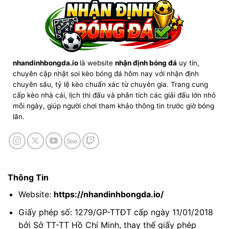
nhandinhbongda.io
là website
nhận định bóng đá
uy tín,
chuyên cập nhật soi kèo bóng đá hôm nay với nhận định
chuyên sâu, tỷ lệ kèo chuẩn xác từ chuyên gia. Trang cung
cấp kèo nhà cái, lịch thi đấu và phân tích các giải đấu lớn nhỏ
mỗi ngày, giúp người chơi tham khảo thông tin trước giờ bóng
lăn.
Thông Tin
Website:
https://nhandinhbongda.io/
Giấy phép số: 1279/GP-TTĐT cấp ngày 11/01/2018
bởi Sở TT-TT Hồ Chí Minh, thay thế giấy phép