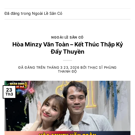
Đã đăng trong
Ngoài Lề Sân Cỏ
NGOÀI LỀ SÂN CỎ
Hòa Minzy Văn Toàn – Kết Thúc Thập Kỷ
Đẩy Thuyền
ĐÃ ĐĂNG TRÊN
THÁNG 3 23, 2026
BỞI
THẠC SĨ PHÙNG
THANH ĐỘ
23
Th3