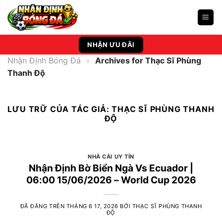
Chuyển
đến
nội
dung
NHẬN ƯU ĐÃI
Nhận Định Bóng Đá
»
Archives for Thạc Sĩ Phùng
Thanh Độ
LƯU TRỮ CỦA TÁC GIẢ:
THẠC SĨ PHÙNG THANH
ĐỘ
NHÀ CÁI UY TÍN
Nhận Định Bờ Biển Ngà Vs Ecuador |
06:00 15/06/2026 – World Cup 2026
ĐÃ ĐĂNG TRÊN
THÁNG 6 17, 2026
BỞI
THẠC SĨ PHÙNG THANH
ĐỘ