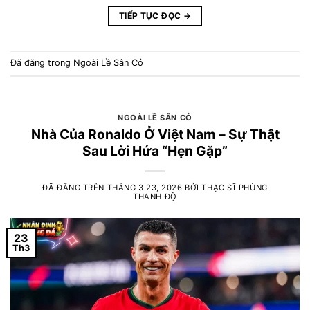
TIẾP TỤC ĐỌC
→
Đã đăng trong
Ngoài Lề Sân Cỏ
NGOÀI LỀ SÂN CỎ
Nhà Của Ronaldo Ở Việt Nam – Sự Thật
Sau Lời Hứa “Hẹn Gặp”
ĐÃ ĐĂNG TRÊN
THÁNG 3 23, 2026
BỞI
THẠC SĨ PHÙNG
THANH ĐỘ
23
Th3