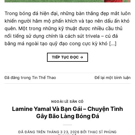
Trong bóng đá hiện đại, những bàn thắng đẹp mắt luôn
khiến người hâm mộ phấn khích và tạo nên dấu ấn khó
quên. Một trong những kỹ thuật được nhiều cầu thủ
nổi tiếng sử dụng chính là cách sút trivela – cú đá
bằng má ngoài tạo quỹ đạo cong cực kỳ khó […]
TIẾP TỤC ĐỌC
→
Đã đăng trong
Tin Thể Thao
Để lại một bình luận
NGOÀI LỀ SÂN CỎ
Lamine Yamal Và Bạn Gái – Chuyện Tình
Gây Bão Làng Bóng Đá
ĐÃ ĐĂNG TRÊN
THÁNG 3 23, 2026
BỞI
THẠC SĨ PHÙNG