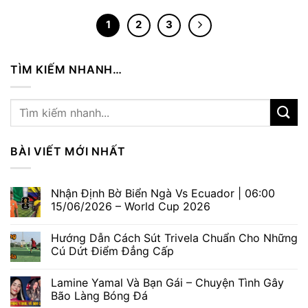
1
2
3
TÌM KIẾM NHANH…
BÀI VIẾT MỚI NHẤT
Nhận Định Bờ Biển Ngà Vs Ecuador | 06:00
15/06/2026 – World Cup 2026
Hướng Dẫn Cách Sút Trivela Chuẩn Cho Những
Cú Dứt Điểm Đẳng Cấp
Lamine Yamal Và Bạn Gái – Chuyện Tình Gây
Bão Làng Bóng Đá