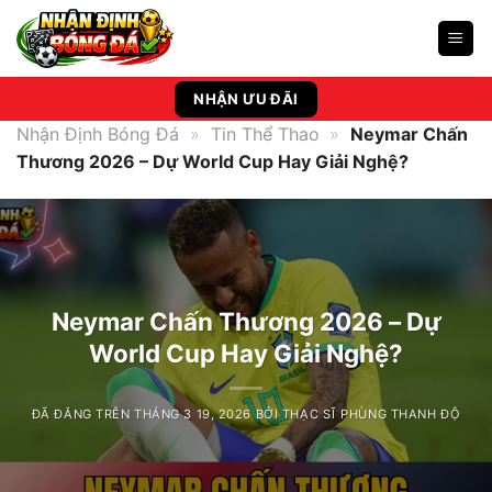
Chuyển
đến
nội
dung
NHẬN ƯU ĐÃI
Nhận Định Bóng Đá
»
Tin Thể Thao
»
Neymar Chấn
Thương 2026 – Dự World Cup Hay Giải Nghệ?
Neymar Chấn Thương 2026 – Dự
World Cup Hay Giải Nghệ?
ĐÃ ĐĂNG TRÊN
THÁNG 3 19, 2026
BỞI
THẠC SĨ PHÙNG THANH ĐỘ