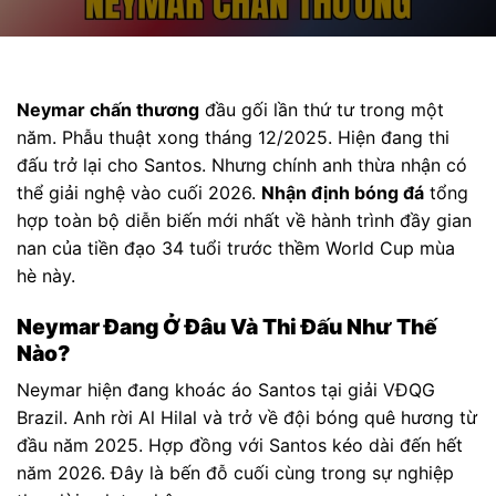
Neymar chấn thương
đầu gối lần thứ tư trong một
năm. Phẫu thuật xong tháng 12/2025. Hiện đang thi
đấu trở lại cho Santos. Nhưng chính anh thừa nhận có
thể giải nghệ vào cuối 2026.
Nhận định bóng đá
tổng
hợp toàn bộ diễn biến mới nhất về hành trình đầy gian
nan của tiền đạo 34 tuổi trước thềm World Cup mùa
hè này.
Neymar Đang Ở Đâu Và Thi Đấu Như Thế
Nào?
Neymar hiện đang khoác áo Santos tại giải VĐQG
Brazil. Anh rời Al Hilal và trở về đội bóng quê hương từ
đầu năm 2025. Hợp đồng với Santos kéo dài đến hết
năm 2026. Đây là bến đỗ cuối cùng trong sự nghiệp