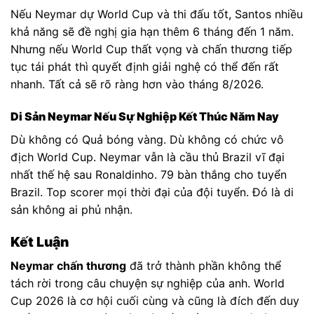
Nếu Neymar dự World Cup và thi đấu tốt, Santos nhiều
khả năng sẽ đề nghị gia hạn thêm 6 tháng đến 1 năm.
Nhưng nếu World Cup thất vọng và chấn thương tiếp
tục tái phát thì quyết định giải nghệ có thể đến rất
nhanh. Tất cả sẽ rõ ràng hơn vào tháng 8/2026.
Di Sản Neymar Nếu Sự Nghiệp Kết Thúc Năm Nay
Dù không có Quả bóng vàng. Dù không có chức vô
địch World Cup. Neymar vẫn là cầu thủ Brazil vĩ đại
nhất thế hệ sau Ronaldinho. 79 bàn thắng cho tuyển
Brazil. Top scorer mọi thời đại của đội tuyển. Đó là di
sản không ai phủ nhận.
Kết Luận
Neymar chấn thương
đã trở thành phần không thể
tách rời trong câu chuyện sự nghiệp của anh. World
Cup 2026 là cơ hội cuối cùng và cũng là đích đến duy