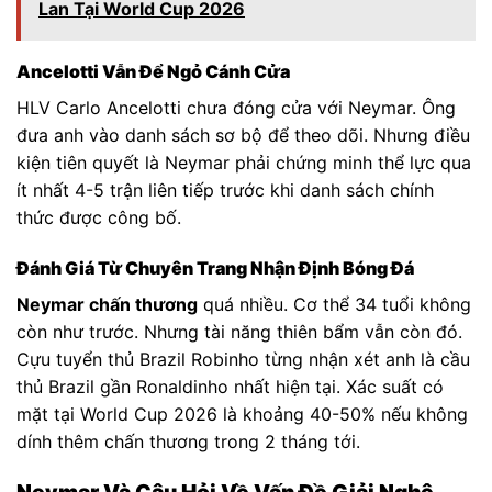
Lan Tại World Cup 2026
Ancelotti Vẫn Để Ngỏ Cánh Cửa
HLV Carlo Ancelotti chưa đóng cửa với Neymar. Ông
đưa anh vào danh sách sơ bộ để theo dõi. Nhưng điều
kiện tiên quyết là Neymar phải chứng minh thể lực qua
ít nhất 4-5 trận liên tiếp trước khi danh sách chính
thức được công bố.
Đánh Giá Từ Chuyên Trang Nhận Định Bóng Đá
Neymar chấn thương
quá nhiều. Cơ thể 34 tuổi không
còn như trước. Nhưng tài năng thiên bẩm vẫn còn đó.
Cựu tuyển thủ Brazil Robinho từng nhận xét anh là cầu
thủ Brazil gần Ronaldinho nhất hiện tại. Xác suất có
mặt tại World Cup 2026 là khoảng 40-50% nếu không
dính thêm chấn thương trong 2 tháng tới.
Neymar Và Câu Hỏi Về Vấn Đề Giải Nghệ