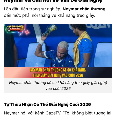
Lần đầu tiên trong sự nghiệp,
Neymar chấn thương
đến mức phải nói thẳng về khả năng treo giày.
Neymar chấn thương sẽ có khả năng treo giày giải nghệ
vào cuối 2026
Tự Thừa Nhận Có Thể Giải Nghệ Cuối 2026
Neymar nói với kênh CazeTV: “Tôi không biết tương lai